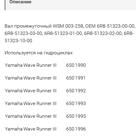
Описание
Вал промежуточный WSM 003-258, OEM 6R8-51323-00-00,
6R8-51323-03-00, 6R8-51323-01-00, 6R8-51323-02-00, 6R8-
51323-10-00
Используется на гидроциклах:
Yamaha
Wave Runner III
650
1990
Yamaha
Wave Runner III
650
1991
Yamaha
Wave Runner III
650
1992
Yamaha
Wave Runner III
650
1993
Yamaha
Wave Runner III
650
1995
Yamaha
Wave Runner III
650
1996