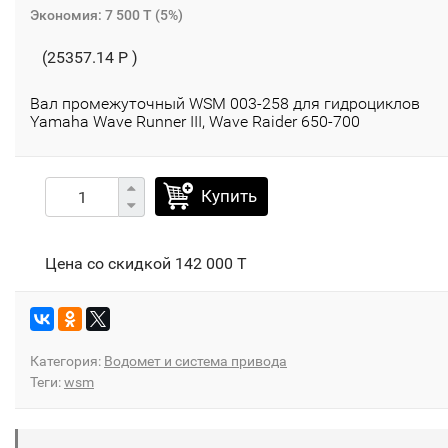
Экономия:
7 500 T
(
5%
)
(25357.14 P )
Вал промежуточный WSM 003-258 для гидроциклов
Yamaha Wave Runner III, Wave Raider 650-700
Купить
Цена со скидкой
142 000 T
Категория:
Водомет и система привода
Теги:
wsm