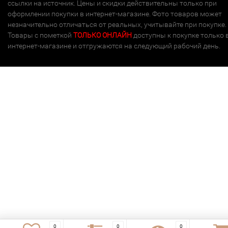
ссылки на источник. Цены и скидки действительны только при
оформлении покупки в интернет-магазине. Фото товаров может
незначительно отличаться от реальных, учитывайте при покупке.
Товары с пометкой
ТОЛЬКО ОНЛАЙН
доступны к покупке только 
интернет-магазине и отгружаются на следующий рабочий день.
0
0
0