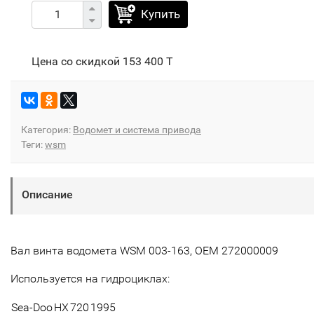
Купить
Цена со скидкой
153 400 T
Категория:
Водомет и система привода
Теги:
wsm
Описание
Вал винта водомета WSM 003-163, OEM 272000009
Используется на гидроциклах:
Sea-Doo
HX
720
1995