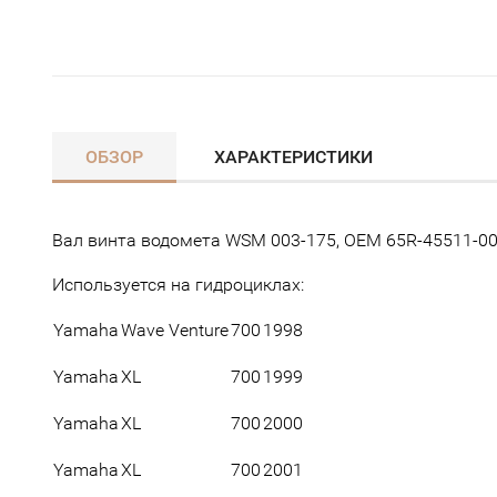
ОБЗОР
ХАРАКТЕРИСТИКИ
Вал винта водомета WSM 003-175, OEM 65R-45511-0
Используется на гидроциклах:
Yamaha
Wave Venture
700
1998
Yamaha
XL
700
1999
Yamaha
XL
700
2000
Yamaha
XL
700
2001