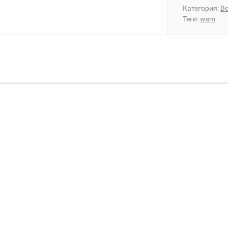
Категория:
Во
Теги:
wsm
0