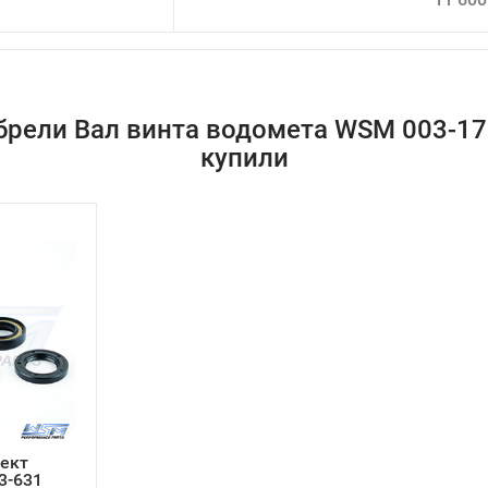
брели Вал винта водомета WSM 003-17
купили
ект
3-631