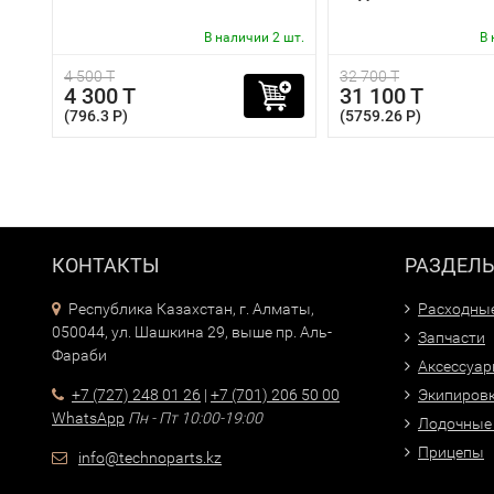
В наличии 2 шт.
В 
4 500 T
32 700 T
4 300 T
31 100 T
(796.3 P)
(5759.26 P)
КОНТАКТЫ
РАЗДЕЛ
Республика Казахстан, г. Алматы,
Расходны
050044, ул. Шашкина 29, выше пр. Аль-
Запчасти
Фараби
Аксессуа
+7 (727) 248 01 26
|
+7 (701) 206 50 00
Экипиров
WhatsApp
Пн - Пт 10:00-19:00
Лодочные
Прицепы
info@technoparts.kz