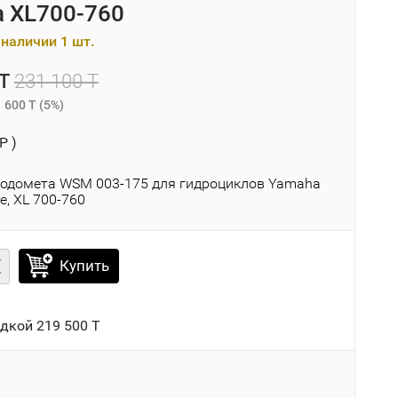
 XL700-760
наличии 1 шт.
T
231 100 T
 600 T
(
5%
)
P )
водомета WSM 003-175 для гидроциклов Yamaha
e, XL 700-760
Купить
идкой
219 500 T