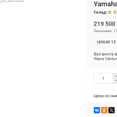
 для увеличения
Yamaha
Склад:
В 
219 500 
Экономия:
11
(40648.15 
Вал винта 
Wave Ventur
Цена со ск