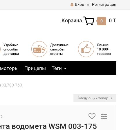
Вход
Регистрация
Корзина
0 T
0
Удобные
Доступные
Свыше
способы
способы
10 000+
доставки
оплаты
товаров
 моторы
Прицепы
Теги
a XL700-760
Следующий товар
75
нта водомета WSM 003-175