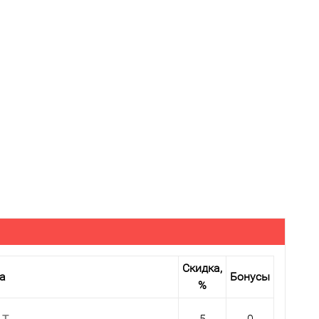
Скидка,
а
Бонусы
%
 T
5
0