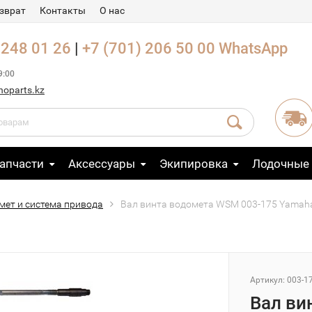
зврат
Контакты
О нас
 248 01 26
|
+7 (701) 206 50 00
WhatsApp
9:00
noparts.kz
апчасти
Аксессуары
Экипировка
Лодочные
мет и система привода
Вал винта водомета WSM 003-175 Yamah
Артикул: 003-1
Вал ви