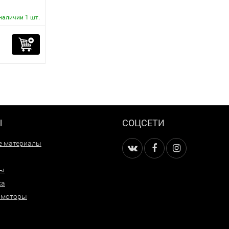
наличии 1 шт.
Ы
СОЦСЕТИ
е материалы
ры
ка
 моторы