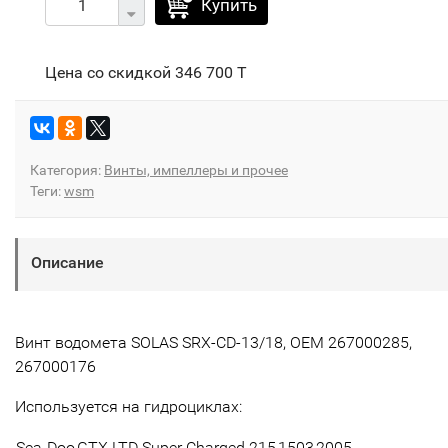
Купить
Цена со скидкой
346 700 T
Категория:
Винты, импеллеры и прочее
Теги:
wsm
Описание
Винт водомета SOLAS SRX-CD-13/18, OEM 267000285,
267000176
Используется на гидроциклах:
Sea-Doo
GTX LTD Super Charged 215
1503
2005