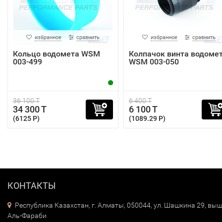
избранное
сравнить
избранное
сравнить
Кольцо водомета WSM
Колпачок винта водоме
003-499
WSM 003-050
36 100 T
6 400 T
34 300 T
6 100 T
(6125 P)
(1089.29 P)
КОНТАКТЫ
Республика Казахстан, г. Алматы, 050044, ул. Шашкина 29, выш
Аль-Фараби