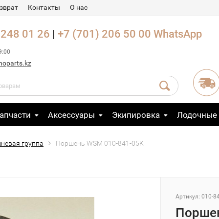
зврат
Контакты
О нас
 248 01 26
|
+7 (701) 206 50 00
WhatsApp
9:00
noparts.kz
апчасти
Аксессуары
Экипировка
Лодочные
невая группа
Поршень WSM 010-841-05K
Артикул: 010-8
Поршен