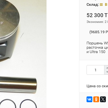
Склад:
В 
52 300 T
Экономия:
2 
(9685.19 P
Поршень WS
расточка ц
и Ultra 150
Цена со ск