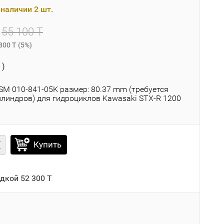
наличии 2 шт.
55 100 T
800 T
(
5%
)
 )
M 010-841-05K размер: 80.37 mm (требуется
илиндров) для гидроциклов Kawasaki STX-R 1200
Купить
идкой
52 300 T