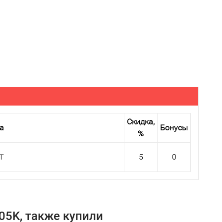
Скидка,
а
Бонусы
%
 T
5
0
05K, также купили