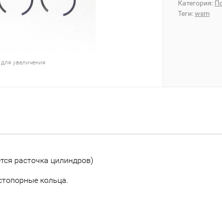
Категория:
П
Теги:
wsm
 для увеличения
тся расточка цилиндров)
стопорные кольца.