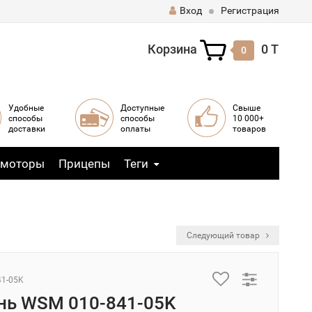
Вход
Регистрация
Корзина
0 T
0
Удобные
Доступные
Свыше
способы
способы
10 000+
доставки
оплаты
товаров
 моторы
Прицепы
Теги
Следующий товар
41-05K
ь WSM 010-841-05K