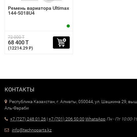
Ремень вариатора Ultimax
144-5018U4
72 000 T
68 400 T
(12214.29 P)
КОНТАКТЫ
Республика Казахстан, г. Алматы, 050044, ул. Шашкина 29, выш
Аль-Фараби
+7 (727) 248 01 26
|
+7 (701) 206 50 00
WhatsApp
Пн - Пт 10:00-1
info@technoparts.kz