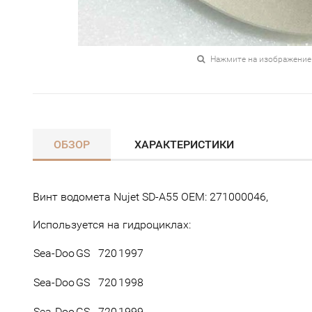
Нажмите на изображение
ОБЗОР
ХАРАКТЕРИСТИКИ
Винт водомета Nujet SD-A55 OEM: 271000046,
Используется на гидроциклах:
Sea-Doo
GS
720
1997
Sea-Doo
GS
720
1998
Sea-Doo
GS
720
1999