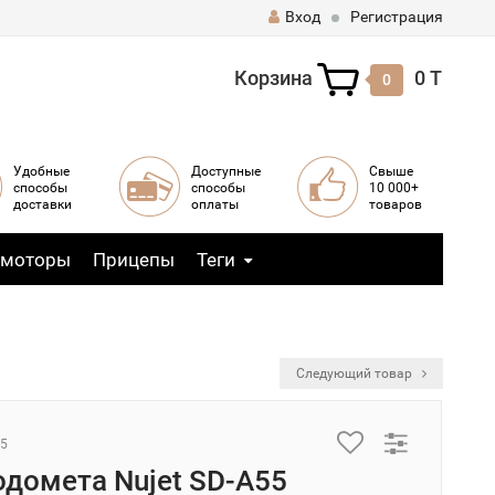
Вход
Регистрация
Корзина
0 T
0
Удобные
Доступные
Свыше
способы
способы
10 000+
доставки
оплаты
товаров
 моторы
Прицепы
Теги
Следующий товар
.5
одомета Nujet SD-A55