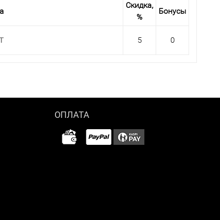
Скидка,
а
Бонусы
%
 T
5
0
ОПЛАТА