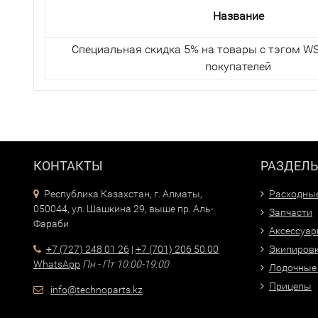
Название
Специальная скидка 5% на товары с тэгом WS
покупателей
КОНТАКТЫ
РАЗДЕЛ
Республика Казахстан, г. Алматы,
Расходны
050044, ул. Шашкина 29, выше пр. Аль-
Запчасти
Фараби
Аксессуа
+7 (727) 248 01 26
|
+7 (701) 206 50 00
Экипиров
WhatsApp
Пн - Пт 10:00-19:00
Лодочные
Прицепы
info@technoparts.kz