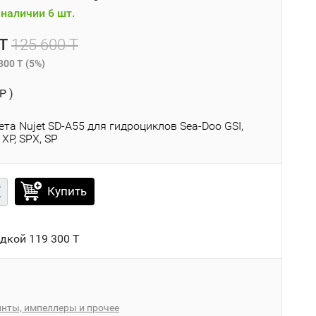
наличии 6 шт.
T
125 600 T
300 T
(
5%
)
P )
та Nujet SD-A55 для гидроциклов Sea-Doo GSI,
 ХР, SPX, SP
Купить
идкой
119 300 T
нты, импеллеры и прочее