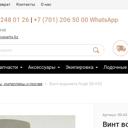
зврат
Контакты
О нас
 248 01 26
|
+7 (701) 206 50 00
WhatsApp
9:00
noparts.kz
апчасти
Аксессуары
Экипировка
Лодочные
ы, импеллеры и прочее
Винт водомета Nujet SD-A55
Артикул: SD-A5
Винт в