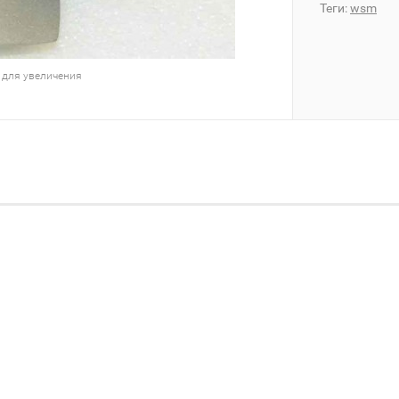
Теги:
wsm
 для увеличения