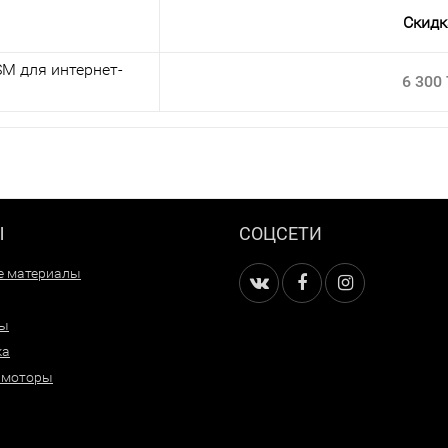
Скидк
M для интернет-
6 300
Ы
СОЦСЕТИ
е материалы
ры
ка
 моторы