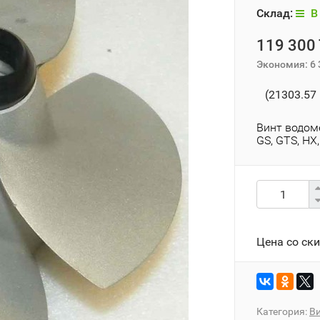
Склад:
В 
119 300 
Экономия:
6 
(21303.57 
Винт водоме
GS, GTS, HX,
Цена со ск
Категория:
Ви