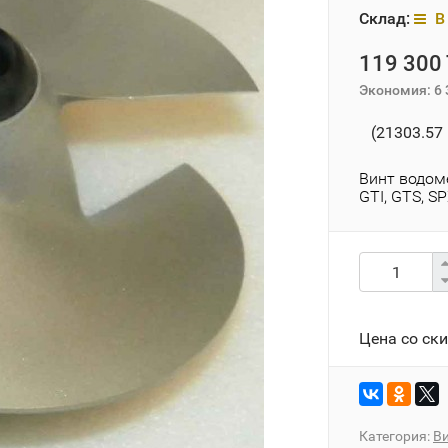
Склад:
В 
119 300 
Экономия:
6 
(21303.57 
Винт водоме
GТI, GТS, SP
Цена со ск
Категория:
Ви