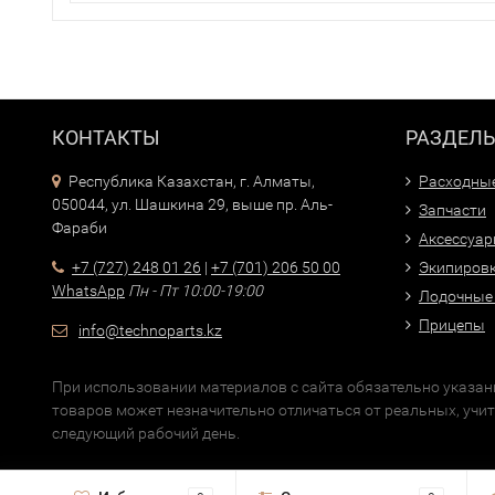
КОНТАКТЫ
РАЗДЕЛ
Республика Казахстан, г. Алматы,
Расходны
050044, ул. Шашкина 29, выше пр. Аль-
Запчасти
Фараби
Аксессуа
+7 (727) 248 01 26
|
+7 (701) 206 50 00
Экипиров
WhatsApp
Пн - Пт 10:00-19:00
Лодочные
Прицепы
info@technoparts.kz
При использовании материалов с сайта обязательно указани
товаров может незначительно отличаться от реальных, учи
следующий рабочий день.