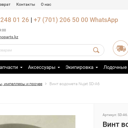
зврат
Контакты
О нас
 248 01 26
|
+7 (701) 206 50 00
WhatsApp
9:00
noparts.kz
апчасти
Аксессуары
Экипировка
Лодочные
ы, импеллеры и прочее
Винт водомета Nujet SD-A6
Артикул: SD-A6
Винт в