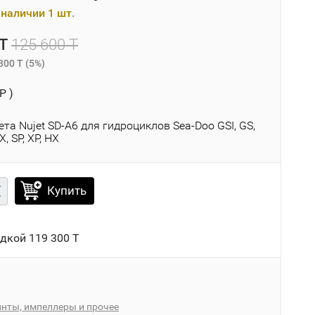
наличии 1 шт.
T
125 600 T
300 T
(
5%
)
P )
та Nujet SD-A6 для гидроциклов Sea-Doo GSI, GS,
X, SP, ХР, НХ
Купить
идкой
119 300 T
нты, импеллеры и прочее