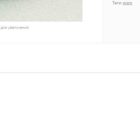
Теги:
wsm
 для увеличения