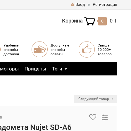
Вход
Регистрация
Корзина
0 T
0
Удобные
Доступные
Свыше
способы
способы
10 000+
доставки
оплаты
товаров
 моторы
Прицепы
Теги
Следующий товар
.0
одомета Nujet SD-A6