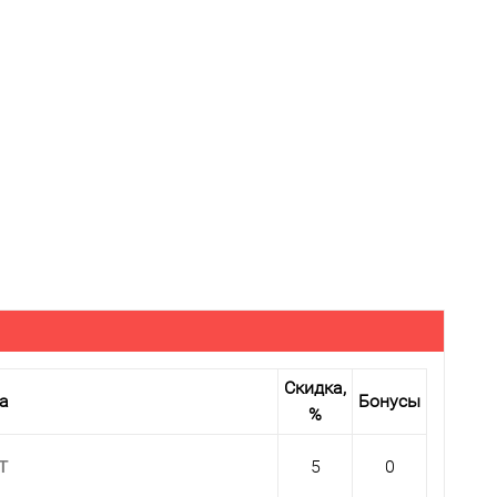
Скидка,
а
Бонусы
%
 T
5
0